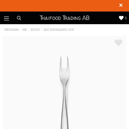
✕
0
FÖRSTASIDAN
KÖK
BESTICK
JULIE SERVINGSGAFFEL 18/10