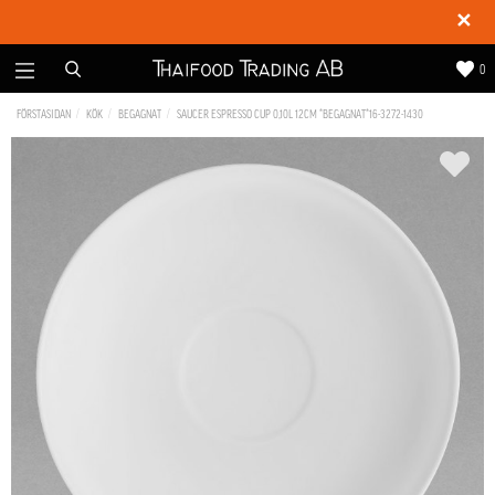
✕
0
FÖRSTASIDAN
KÖK
BEGAGNAT
SAUCER ESPRESSO CUP 0,10L 12CM *BEGAGNAT*16-3272-1430