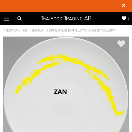
✕
0
FÖRSTASIDAN
KÖK
BEGAGNAT
COUPE FLAT PLATE 16CM YELLOW 16-3349-2661Y **BEGAGNAT**