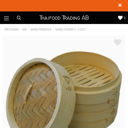
✕
0
FÖRSTASIDAN
KÖK
BAMBU PRODUKTER
BAMBU STEAMER 5´´ 2+1/SET´