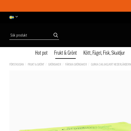
Hot pot
Frukt & Grönt
Kött, Fågel, Fisk, Skaldjur
FÖRSTASIDAN
FRUKT & GRÖNT
GRÖNSAKER
FÄRSKA GRÖNSAKER
GURKA CA6,6KG/KRT NEDERLÄNDER