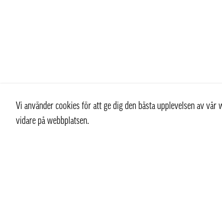
Vi använder cookies för att ge dig den bästa upplevelsen av vå
vidare på webbplatsen.
Kontakt
Kundtjän
+ 46 (0) 8 769 07 10
Kontakt
info@thaifoodtrading.se
Köpvillkor