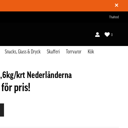
✕
Thaifood
0
Snacks, Glass & Dryck
Skafferi
Torrvaror
Kök
,6kg/krt Nederländerna
 för pris!