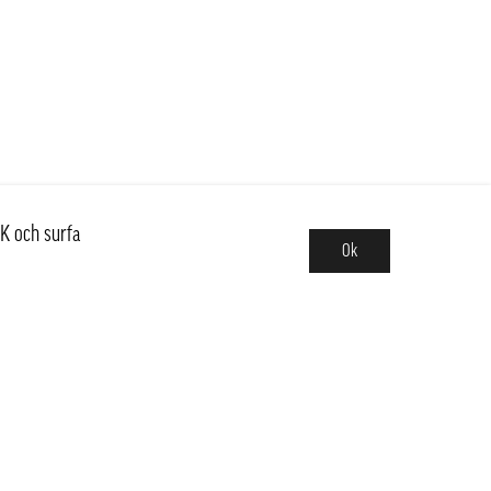
K och surfa
Ok
Sortiment
Hot pot
Frukt & Grönt