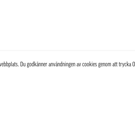
r webbplats. Du godkänner användningen av cookies genom att trycka O
st
Information
Om oss