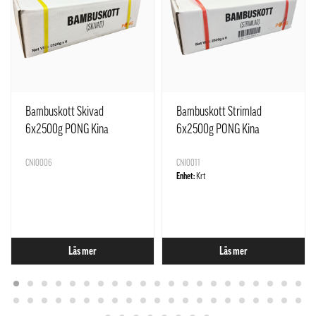
Bambuskott Skivad
Bambuskott Strimlad
6x2500g PONG Kina
6x2500g PONG Kina
CNI0006
CNI0011
Enhet:
Krt
Läs mer
Läs mer