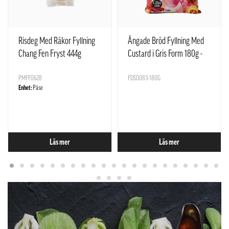
Risdeg Med Räkor Fyllning
Ångade Bröd Fyllning Med
Chang Fen Fryst 444g
Custard i Gris Form 180g -
SQ Kina
PMFF0628
FDS0083-180G
Enhet:
Påse
Läs mer
Läs mer