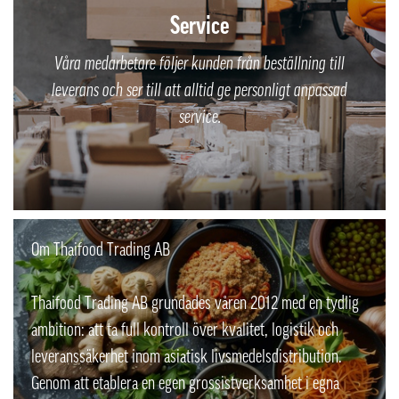
Service
Våra medarbetare följer kunden från beställning till
leverans och ser till att alltid ge personligt anpassad
service.
Om Thaifood Trading AB
Thaifood Trading AB grundades våren 2012 med en tydlig
ambition: att ta full kontroll över kvalitet, logistik och
leveranssäkerhet inom asiatisk livsmedelsdistribution.
Genom att etablera en egen grossistverksamhet i egna