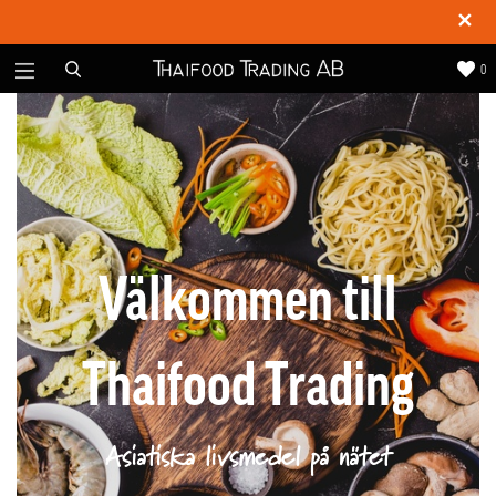
✕
0
Välkommen till
Thaifood Trading
Asiatiska livsmedel på nätet