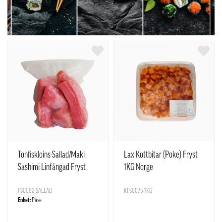
Tonfiskloins-Sallad/Maki
Lax Köttbitar (Poke) Fryst
Sashimi Linfångad Fryst
1KG Norge
ca1kg Vietnam
FS0082-SALLAD
KFS0075-1KG
Enhet:
Påse