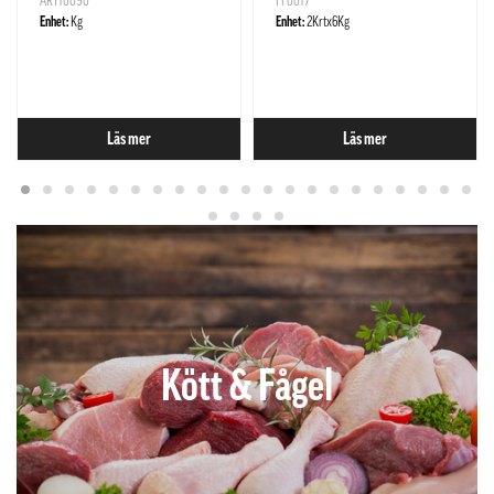
ART10090
FF0017
Enhet:
Kg
Enhet:
2Krtx6Kg
Läs mer
Läs mer
Kött & Fågel