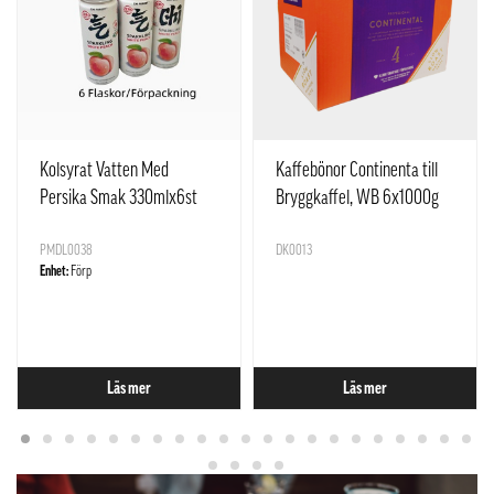
Kolsyrat Vatten Med
Kaffebönor Continenta till
Persika Smak 330mlx6st
Bryggkaffel, WB 6x1000g
Yuan Qi Sen Lin Kina
Löfberg Sverige
PMDL0038
DK0013
Enhet:
Förp
Läs mer
Läs mer