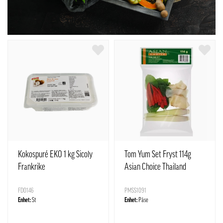
Kokospuré EKO 1 kg Sicoly
Tom Yum Set Fryst 114g
Frankrike
Asian Choice Thailand
FD0146
PMSS1091
Enhet:
St
Enhet:
Påse