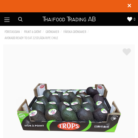
✕
0
FÖRSTASIDAN
FRUKT & GRÖNT
GRÖNSAKER
FÄRSKA GRÖNSAKER
AVOKADO READY TO EAT 22ST/LÅDA RIPE CHILE