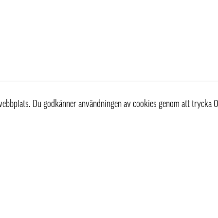
r webbplats. Du godkänner användningen av cookies genom att trycka O
st
Information
Om oss