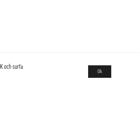
K och surfa
Ok
Sortiment
Hot pot
Frukt & Grönt