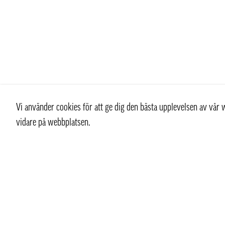
Vi använder cookies för att ge dig den bästa upplevelsen av vå
vidare på webbplatsen.
Kontakt
Kundtjän
+ 46 (0) 8 769 07 10
Kontakt
info@thaifoodtrading.se
Köpvillkor