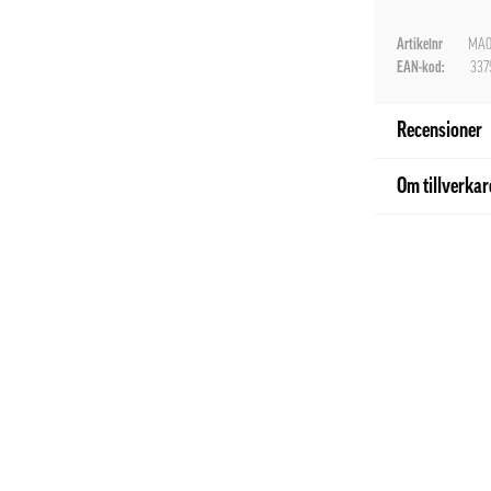
Artikelnr
MA0
EAN-kod:
337
Recensioner
Om tillverka