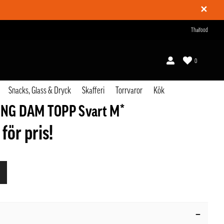
✕
Thaifood
0
Snacks, Glass & Dryck
Skafferi
Torrvaror
Kök
PONG DAM TOPP Svart M*
 för pris!