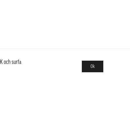
K och surfa
Ok
Sortiment
Hot pot
Frukt & Grönt