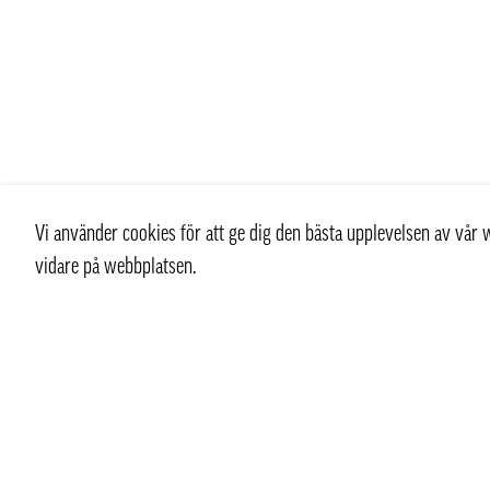
Vi använder cookies för att ge dig den bästa upplevelsen av vå
vidare på webbplatsen.
Kontakt
Kundtjän
+ 46 (0) 8 769 07 10
Kontakt
info@thaifoodtrading.se
Köpvillkor