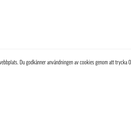
r webbplats. Du godkänner användningen av cookies genom att trycka O
st
Information
Om oss