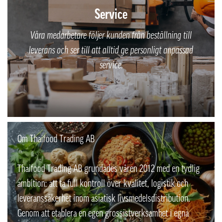
Service
Våra medarbetare följer kunden från beställning till
leverans och ser till att alltid ge personligt anpassad
service.
Om Thaifood Trading AB
Thaifood Trading AB grundades våren 2012 med en tydlig
ambition: att ta full kontroll över kvalitet, logistik och
leveranssäkerhet inom asiatisk livsmedelsdistribution.
Genom att etablera en egen grossistverksamhet i egna