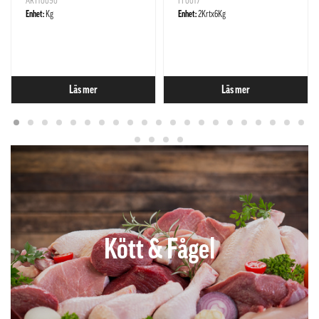
ART10090
FF0017
Enhet:
Kg
Enhet:
2Krtx6Kg
Läs mer
Läs mer
Kött & Fågel