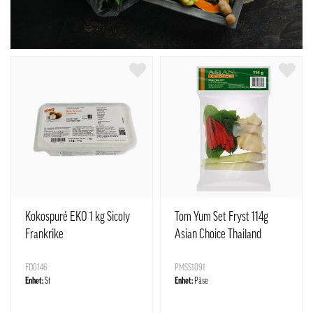
Kokospuré EKO 1 kg Sicoly
Tom Yum Set Fryst 114g
Frankrike
Asian Choice Thailand
FD0146
PMSS1091
Enhet:
St
Enhet:
Påse