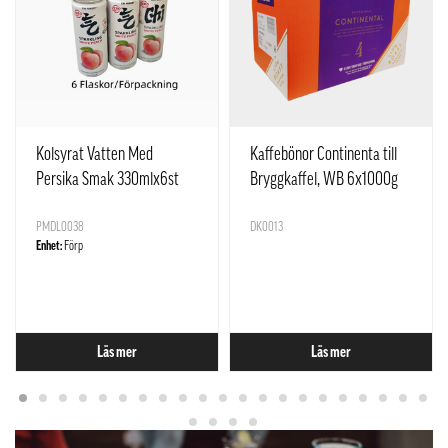
Kolsyrat Vatten Med
Kaffebönor Continenta till
Persika Smak 330mlx6st
Bryggkaffel, WB 6x1000g
Yuan Qi Sen Lin Kina
Löfberg Sverige
PMDL0038
DK0013
Enhet:
Förp
Läs mer
Läs mer