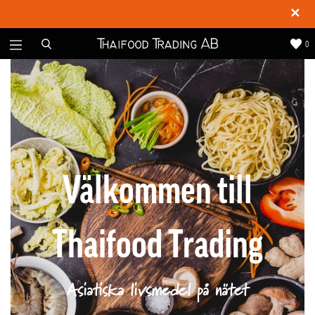
✕
0
Välkommen till
Thaifood Trading
Asiatiska livsmedel på nätet