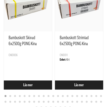
Bambuskott Skivad
Bambuskott Strimlad
6x2500g PONG Kina
6x2500g PONG Kina
CNI0006
CNI0011
Enhet:
Krt
Läs mer
Läs mer