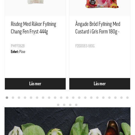
Risdeg Med Räkor Fyllning
Ångade Bröd Fyllning Med
Chang Fen Fryst 444g
Custard i Gris Form 180g -
SQ Kina
PMFF0628
FDS0083-180G
Enhet:
Påse
Läs mer
Läs mer