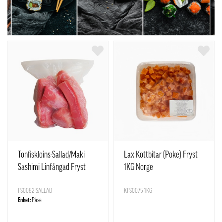
Tonfiskloins-Sallad/Maki
Lax Köttbitar (Poke) Fryst
Sashimi Linfångad Fryst
1KG Norge
ca1kg Vietnam
FS0082-SALLAD
KFS0075-1KG
Enhet:
Påse