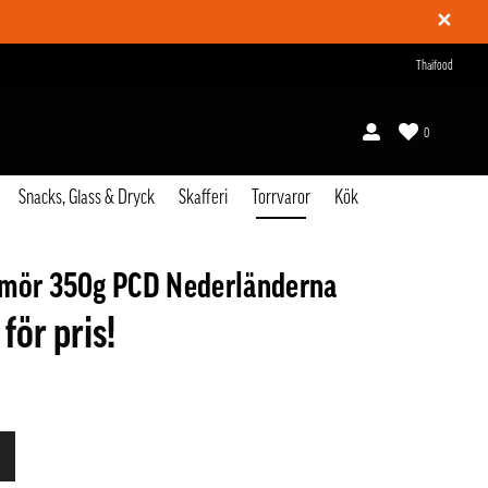
✕
Thaifood
0
Snacks, Glass & Dryck
Skafferi
Torrvaror
Kök
smör 350g PCD Nederländerna
 för pris!