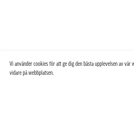
Vi använder cookies för att ge dig den bästa upplevelsen av vå
vidare på webbplatsen.
Kontakt
Kundtjän
+ 46 (0) 8 769 07 10
Kontakt
info@thaifoodtrading.se
Köpvillkor