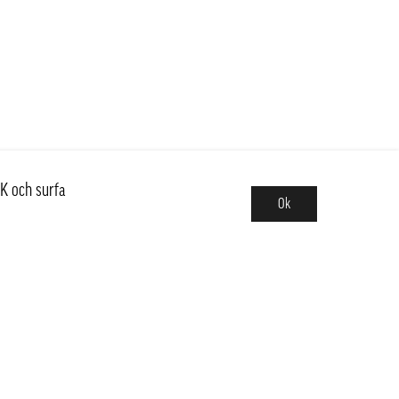
K och surfa
Ok
Sortiment
Hot pot
Frukt & Grönt