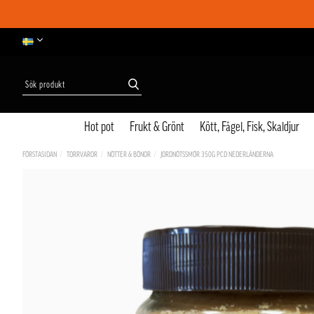
Hot pot
Frukt & Grönt
Kött, Fågel, Fisk, Skaldjur
FÖRSTASIDAN
TORRVAROR
NÖTTER & BÖNOR
JORDNÖTSSMÖR 350G PCD NEDERLÄNDERNA