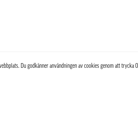
r webbplats. Du godkänner användningen av cookies genom att trycka O
st
Information
Om oss