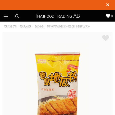
✕
0
FÖRSTASIDAN
TORRVAROR
BAKNING
TAPIOKASTÄRKELSE 400G CHI SHENG TAIWAN