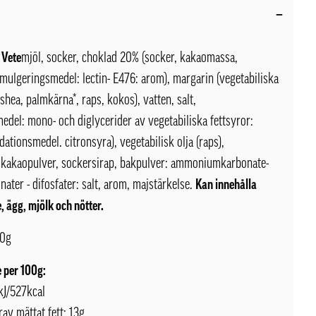
 Vete
mjöl, socker, choklad 20% (socker, kakaomassa,
mulgeringsmedel: lectin- E476: arom), margarin (vegetabiliska
 shea, palmkärna*, raps, kokos), vatten, salt,
del: mono- och diglycerider av vegetabiliska fettsyror:
dationsmedel. citronsyra), vegetabilisk olja (raps),
t kakaopulver, sockersirap, bakpulver: ammoniumkarbonate-
ater - difosfater: salt, arom, majstärkelse.
Kan innehålla
, ägg, mjölk och nötter.
0g
 per 100g:
kJ/527kcal
rav mättat fett: 13g