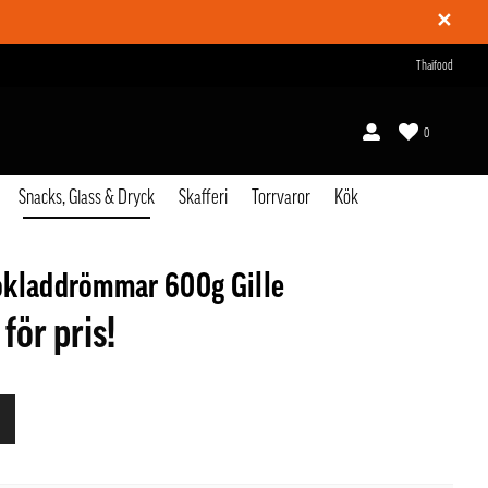
✕
Thaifood
0
Snacks, Glass & Dryck
Skafferi
Torrvaror
Kök
okladdrömmar 600g Gille
 för pris!