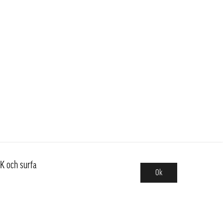
K och surfa
Ok