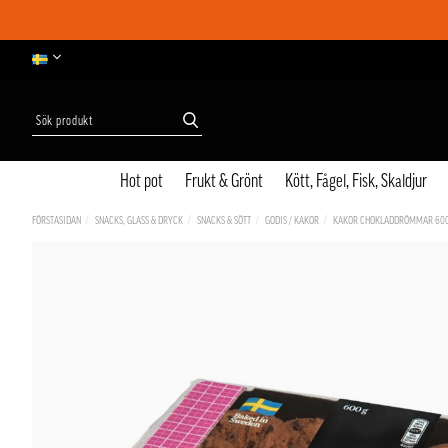
Hot pot
Frukt & Grönt
Kött, Fågel, Fisk, Skaldjur
FÖRSTASIDAN
SNACKS, GLASS & DRYCK
SNACKS & SÖTT
GODIS / KAKOR
KAKOR CHOKLADDRÖMMAR 600