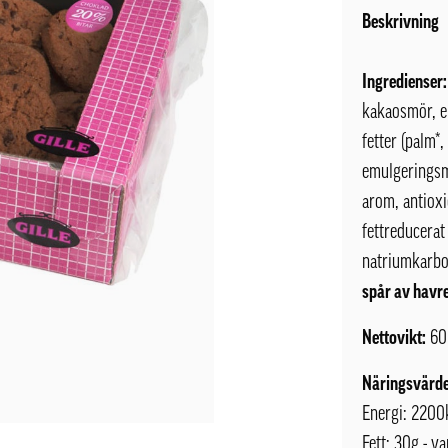
Beskrivning
Ingredienser:
kakaosmör, e
fetter (palm*,
emulgeringsme
arom, antioxi
fettreducera
natriumkarbon
spår av havre
Nettovikt:
60
Näringsvärde
Energi: 2200
Fett: 30g - va