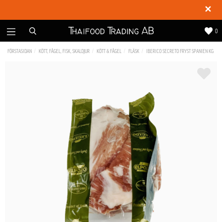
✕
0
FÖRSTASIDAN
KÖTT, FÅGEL, FISK, SKALDJUR
KÖTT & FÅGEL
FLÄSK
IBERICO SECRETO FRYST SPANIEN KG