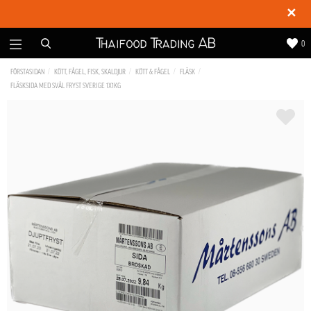
✕
0
FÖRSTASIDAN
KÖTT, FÅGEL, FISK, SKALDJUR
KÖTT & FÅGEL
FLÄSK
FLÄSKSIDA MED SVÅL FRYST SVERIGE 1X1KG