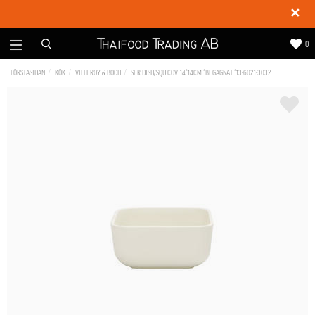
✕
0
FÖRSTASIDAN
KÖK
VILLEROY & BOCH
SER.DISH/SQU.COV. 14*14CM *BEGAGNAT *13-6021-3032