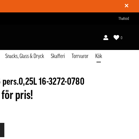
✕
Thaifood
0
Snacks, Glass & Dryck
Skafferi
Torrvaror
Kök
 pers.0,25L 16-3272-0780
 för pris!