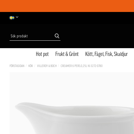
Hot pot
Frukt & Grönt
Kött, Fågel, Fisk, Skaldjur
FÖRSTASIDAN
KÖK
VILLEROY & BOCH
CREAMER 6 PERS.0,25L 16-3272-0780