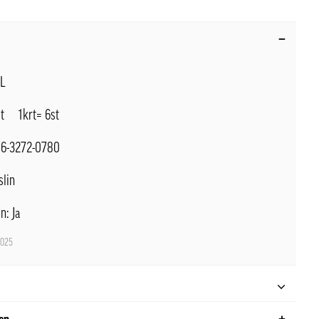
5L
1st 1krt= 6st
.16-3272-0780
slin
n: Ja
025