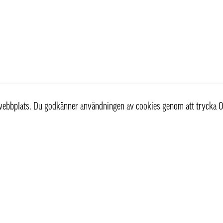
r webbplats. Du godkänner användningen av cookies genom att trycka O
st
Information
Om oss