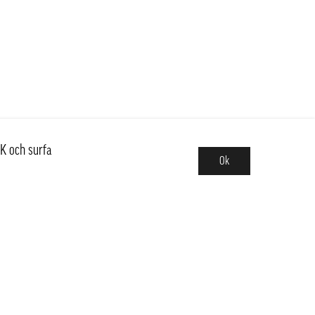
K och surfa
Ok
Sortiment
Hot pot
Frukt & Grönt