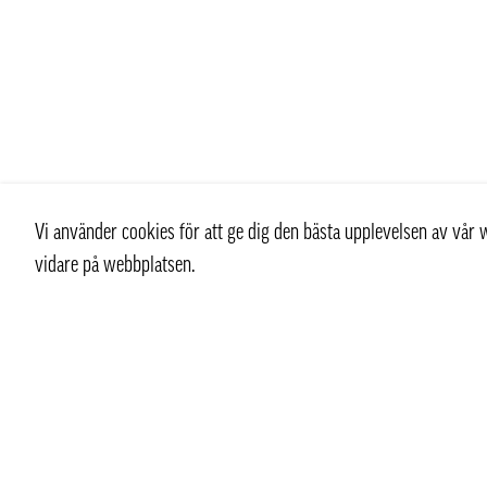
Vi använder cookies för att ge dig den bästa upplevelsen av vå
vidare på webbplatsen.
Kontakt
Kundtjän
+ 46 (0) 8 769 07 10
Kontakt
info@thaifoodtrading.se
Köpvillkor