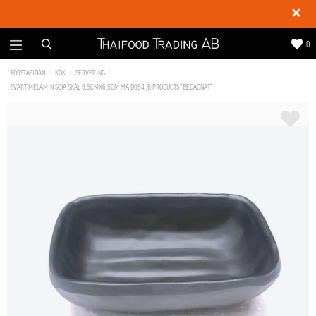
✕
0
FÖRSTASIDAN
KÖK
SERVERING
SVART MELAMIN SOJA SKÅL 9,5CMX6,5CM MA-D084 JB PRODUCTS *BEGAGNAT*