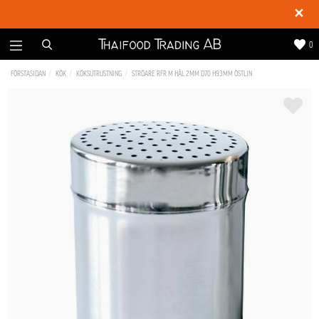
✕
0
FÖRSTASIDAN
KÖK
KÖKSUTRUSTNING
STRÖARE RFR M HÅL 2MM D70 H93MM ÖSTLIN