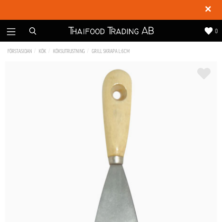
✕
0
FÖRSTASIDAN
KÖK
KÖKSUTRUSTNING
GRILL SKRAPA L:6CM