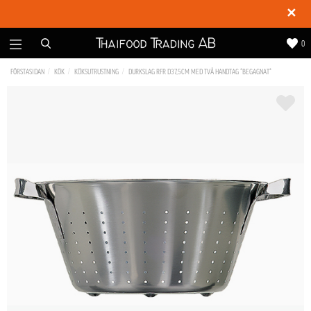
✕
0
FÖRSTASIDAN
KÖK
KÖKSUTRUSTNING
DURKSLAG RFR D37,5CM MED TVÅ HANDTAG *BEGAGNAT*