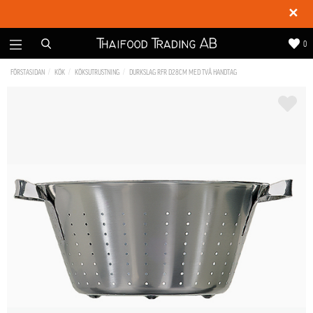
✕
0
FÖRSTASIDAN
KÖK
KÖKSUTRUSTNING
DURKSLAG RFR D28CM MED TVÅ HANDTAG