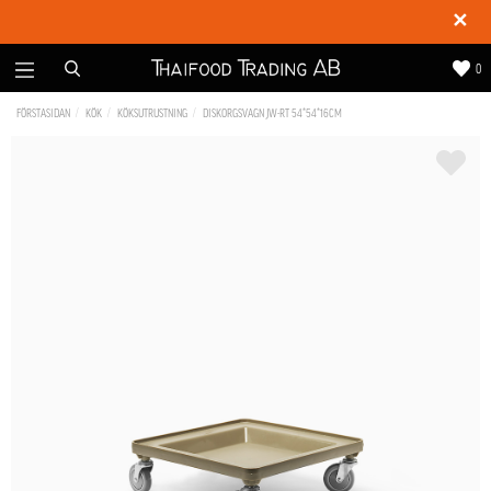
✕
0
FÖRSTASIDAN
KÖK
KÖKSUTRUSTNING
DISKORGSVAGN JW-RT 54*54*16CM