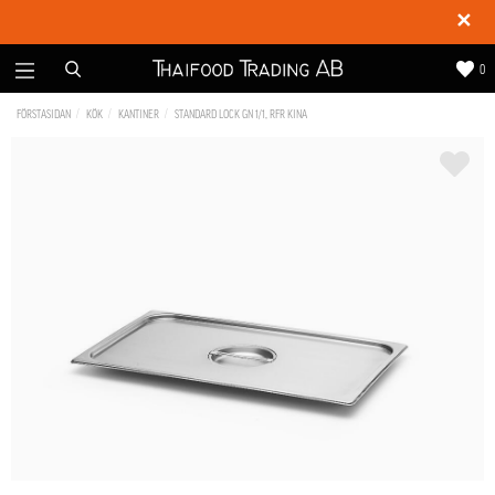
✕
0
FÖRSTASIDAN
KÖK
KANTINER
STANDARD LOCK GN 1/1, RFR KINA