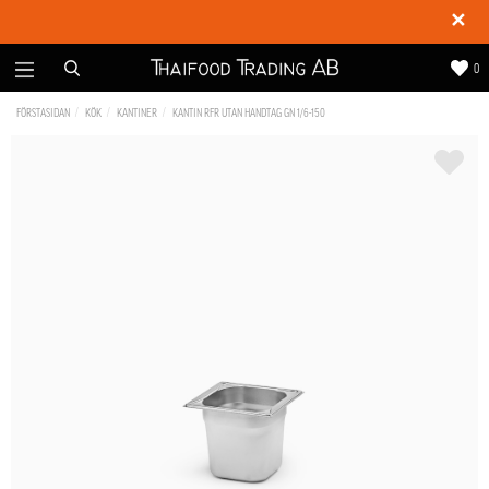
✕
0
FÖRSTASIDAN
KÖK
KANTINER
KANTIN RFR UTAN HANDTAG GN 1/6-150