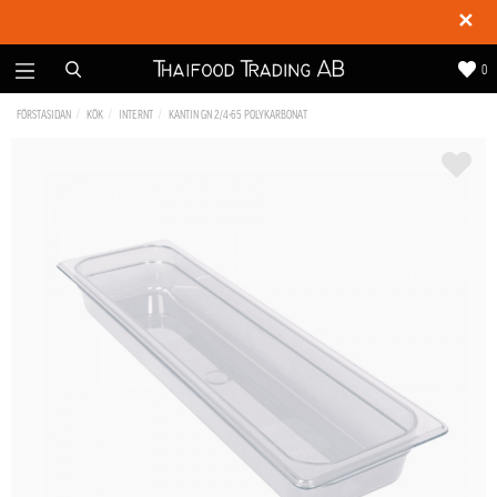
✕
0
FÖRSTASIDAN
KÖK
INTERNT
KANTIN GN 2/4-65 POLYKARBONAT