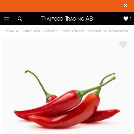
✕
0
FÖRSTASIDAN
FRUKT & GRÖNT
GRÖNSAKER
FÄRSKA GRÖNSAKER
PEPPAR RÖD 150G NEDERLÄNDERNA