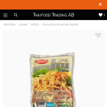
✕
0
FÖRSTASIDAN
VEGANSKT
PROTEIN
TOFU PLATTOR 250G UNICURD SINGAPORE