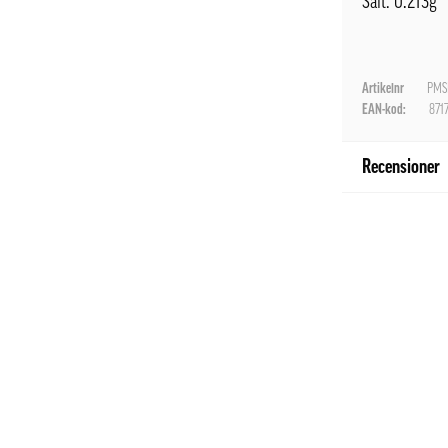
Salt: 0.213g
Artikelnr
PMS
EAN-kod:
871
Recensioner