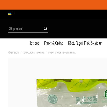
Hot pot
Frukt & Grönt
Kött, Fågel, Fisk, Skaldjur
FÖRSTASIDAN
TORRVAROR
BAKNING
WHEAT STARCH 454G NBH KINA