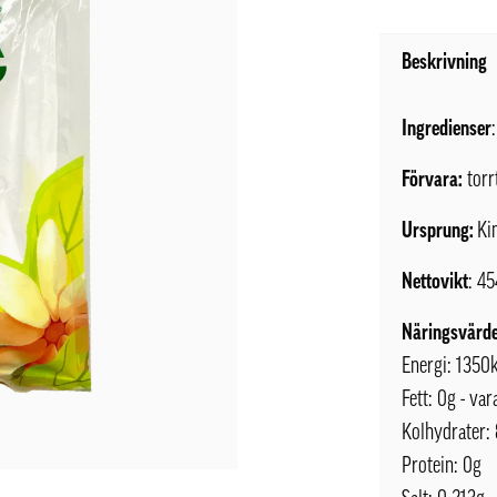
Beskrivning
Ingredienser
Förvara:
torr
Ursprung:
Ki
Nettovikt
: 4
Näringsvärde
Energi: 1350
Fett: 0g - va
Kolhydrater: 
Protein: 0g