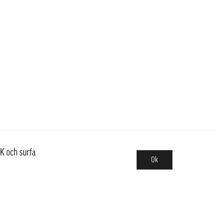
K och surfa
Ok