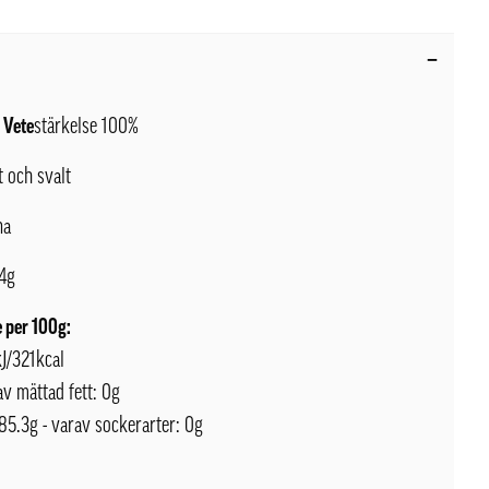
:
Vete
stärkelse 100%
t och svalt
na
54g
 per 100g:
kJ/321kcal
rav mättad fett: 0g
85.3g - varav sockerarter: 0g