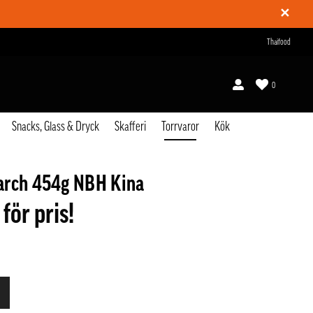
✕
Thaifood
0
Snacks, Glass & Dryck
Skafferi
Torrvaror
Kök
arch 454g NBH Kina
 för pris!