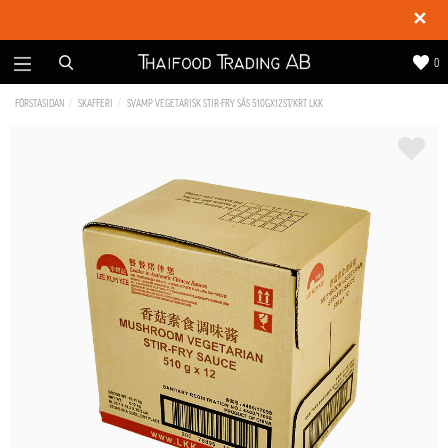
✕
0
FÖRSTASIDAN
SKAFFERI
SVAMP VEGETARISK STIR-FRY SÅS 510GX12ST/KRT LKK