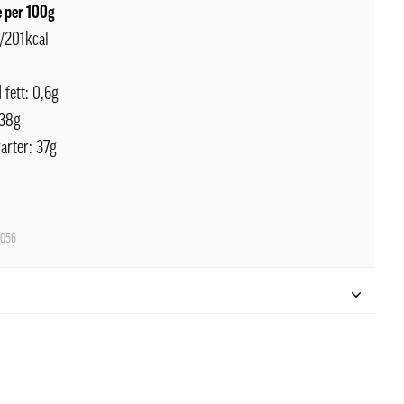
 per 100g
J/201kcal
 fett: 0,6g
 38g
arter: 37g
0056