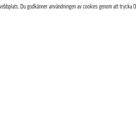
r webbplats. Du godkänner användningen av cookies genom att trycka O
st
Information
Om oss