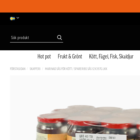
Hot pot
Frukt & Grönt
Kött, Fågel, Fisk, Skaldjur
FÖRSTASIDAN
SKAFFERI
MARINAD SÅS FÖR KÖTT / SPARERIBS SÅS 12X397G LKK