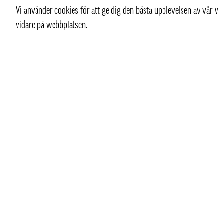
Vi använder cookies för att ge dig den bästa upplevelsen av vå
vidare på webbplatsen.
Kontakt
Kundtjän
+ 46 (0) 8 769 07 10
Kontakt
info@thaifoodtrading.se
Köpvillkor