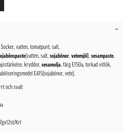
Socker, vatten, tomatpuré, salt,
sojabönspaste
(vatten, salt,
sojabönor
,
vetemjöl
),
sesampaste
,
ajsstärkelse, kryddor,
sesamolja
, färg E150a, torkad vitlök,
abiliseringsmedel E415(sojabönor, vete).
rrt och svalt
na
7gx12st/Krt