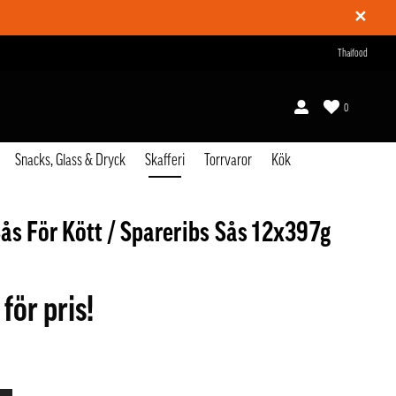
✕
Thaifood
0
Snacks, Glass & Dryck
Skafferi
Torrvaror
Kök
ås För Kött / Spareribs Sås 12x397g
 för pris!