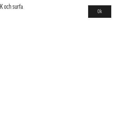
K och surfa
Ok
Sortiment
Hot pot
Frukt & Grönt
Kött, Fågel, Fisk, Skaldjur
Sushi & Poké
Dimsum & Dumpling
Veganskt
Mejeri, Ägg, Olja & Tofu
Snacks, Glass & Dryck