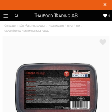
✕
0
FÖRSTASIDAN
KÖTT, FÅGEL, FISK, SKALDJUR
FISK & SKALDJUR
FRYST
FISK
MASAGO RÖD 500G FISHERMAN'S CHOICE POLAND