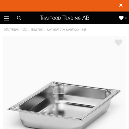
✕
0
FÖRSTASIDAN
KÖK
SERVERING
KANTIN RFR UTAN HANDTAG GN 1/2-65