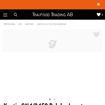
✕
0
FÖRSTASIDAN
KÖK
KANTINER
KANTIN GN 1/3-150 POLYKARBONAT