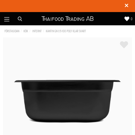
✕
0
FÖRSTASIDAN
KÖK
INTERNT
KANTIN GN 1/9-100 POLY KLAR SVART