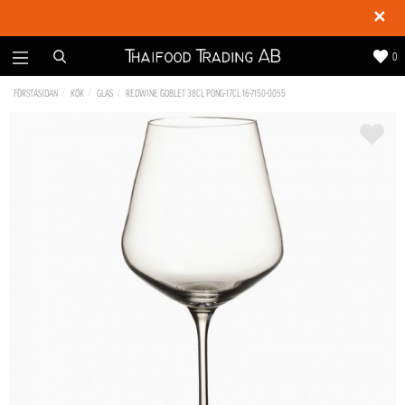
✕
0
FÖRSTASIDAN
KÖK
GLAS
REDWINE GOBLET 38CL PONG-17CL 16-7150-0055