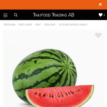
✕
0
FÖRSTASIDAN
FRUKT & GRÖNT
FRUKT
FÄRSK FRUKT
VATTENMELON RÖD KG SPANIEN