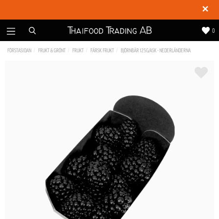
✕
0
FÖRSTASIDAN
FRUKT & GRÖNT
FRUKT
FÄRSK FRUKT
BJÖRNBÄR 125G/ASK - NEDERLÄNDERNA